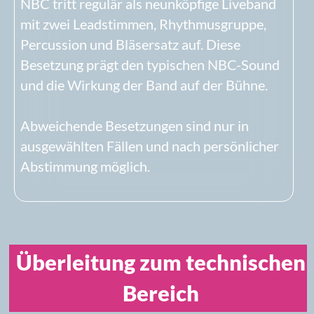
1. Bühne und technische
Grundvoraussetzungen
Bühne und Platzbedarf
Für die reguläre neunköpfige Besetzung gelten
folgende Voraussetzungen:
Mindestmaß
: 6 m Breite × 5 m Tiefe
zusammenhängend und uneingeschränkt
nutzbar
empfohlen
: etwa 40 m² Bühnenfläche
ebene, standsichere und trockene Bühne
sichere Auf- und Abgänge
Podeste für Schlagzeug und Bläser sind
wünschenswert, aber keine Voraussetzung.