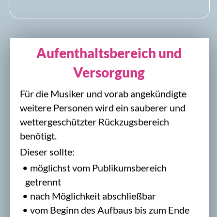
Rückfragen oder Veranstaltung
anfragen
Sie möchten NBC für Ihre Veranstaltung
anfragen oder haben Fragen zu
Programmformat, Bühne oder Technik?
Senden Sie uns die wichtigsten Eckdaten
zu Termin, Veranstaltungsort und
geplantem Ablauf. Wir melden uns
persönlich bei Ihnen und klären die
weiteren Schritte.
E-Mail:
info@nbc-band.de
Telefon:
0177 2639449