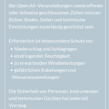
Einlass, Zufahrt, Parkmöglichkeiten und
offene technische Punkte.
Für die Produktionsvorbereitung werden
benötigt:
organisatorischer Ansprechpartner vor
Ort
technischer Ansprechpartner oder
Technikunternehmen
Angaben zur vorhandenen Bühne und
Technik
Aufbau-, Soundcheck- und Einlasszeiten
Zufahrt, Entladepunkt und
Parkmöglichkeiten
relevante Programmpunkte oder örtliche
Besonderheiten