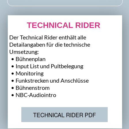
4. Durchführung vor Ort
Open Air und Wetterschutz
Bei Open-Air-Veranstaltungen sowie offenen
oder teilweise geschlossenen Zelten müssen
Bühne, Boden, Seiten und technische
Einrichtungen zuverlässig geschützt sein.
Erforderlich ist insbesondere Schutz vor:
Niederschlag und Schlagregen
eindringender Feuchtigkeit
zu erwartenden Windbelastungen
gefährlichen Kabelwegen und
Wasseransammlungen
Die Sicherheit von Personen, Instrumenten
und technischen Geräten hat jederzeit
Vorrang.