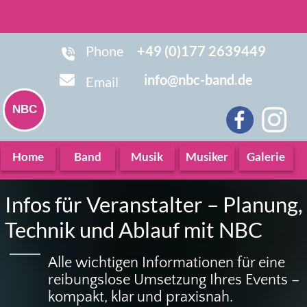
+49 (0)177 2639449
Phone
info@nbc-band.de
Email
NBC
Home
Band
Musik
Musiker
Galerie
Infos für Veranstalter – Planung,
Technik und Ablauf mit NBC
Alle wichtigen Informationen für eine
reibungslose Umsetzung Ihres Events –
kompakt, klar und praxisnah.
ZU DEN
TECHNISCHEN
UNTERLAGEN
Kurzüberblick für Veranstalter