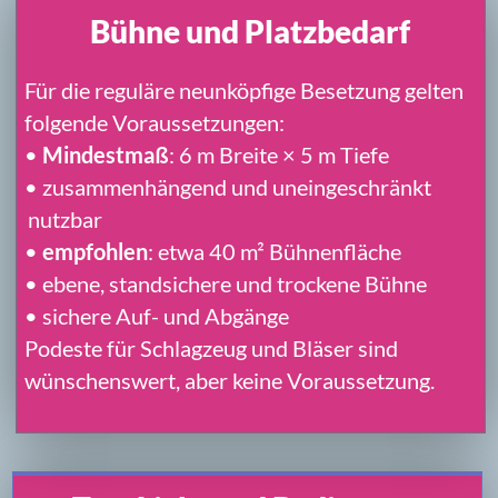
Die Technischen Mindestanforderungen
fassen die grundlegenden räumlichen,
technischen und organisatorischen
Voraussetzungen für einen NBC-Auftritt
zusammen.
Sie dienen Veranstaltern und
Technikdienstleistern zur frühzeitigen
Prüfung und Vorbereitung.
MINDEST-ANFORDERUNGEN PDF
TECHNICAL RIDER
Der Technical Rider enthält alle
Detailangaben für die technische
Umsetzung:
Bühnenplan
Input List und Pultbelegung
Monitoring
Funkstrecken und Anschlüsse
Bühnenstrom
NBC-Audiointro