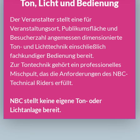
TECHNICAL RIDER PDF
3. Technische Abstimmung
und Ablauf
Technische Abstimmung
Der technische Ansprechpartner
beziehungsweise der beauftragte
Technikdienstleister nimmt grundsätzlich
spätestens vier Wochen vor dem
Veranstaltungstag direkten Kontakt mit NBC
auf.
Dabei werden insbesondere abgestimmt:
Bühne und Publikumsfläche
vorhandene Ton- und Lichttechnik
technische Ansprechpartner