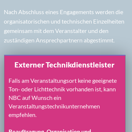
IMPRESSUM
ÖFFNEN >
DATENSCHUTZ
ÖFFNEN >
Menu
Facts
Home
Kurzinfo für
Veranstalter
Band
Musik
Musiker
Auftrittsinfos
Galerie