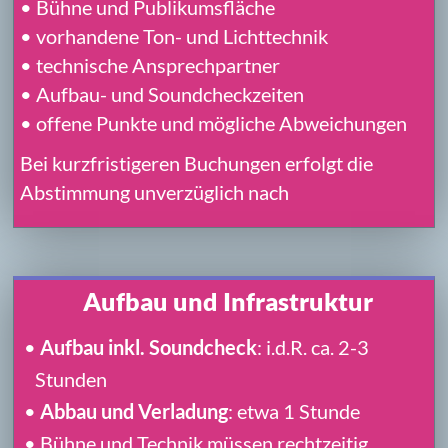
5. Technikdienstleister und
Produktionsvorbereitung
Abstimmung für einen reibungslosen
Ablauf
Nach Abschluss eines Engagements werden die
organisatorischen und technischen Einzelheiten
gemeinsam mit dem Veranstalter und den
zuständigen Ansprechpartnern abgestimmt.
Externer Technikdienstleister
Falls am Veranstaltungsort keine geeignete
Ton- oder Lichttechnik vorhanden ist, kann
NBC auf Wunsch ein