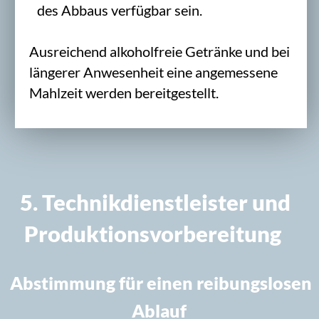
Antwort in der Regel innerhalb von 24
Stunden persönlich.
INFOSEITE FÜR
VERANSTALTER
MEHR ERFAHREN >