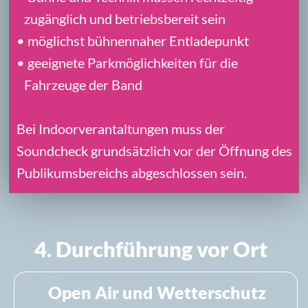
Veranstaltungstechnikunternehmen
empfehlen.
Beauftragung, Organisation und
Abrechnung erfolgen unmittelbar zwischen
dem Veranstalter und dem
Technikdienstleister.
NBC wird dabei nicht Vertragspartner des
Technikunternehmens.
Ein eigener NBC-Tontechniker oder
zusätzliche technische Betreuung ist nur
Bestandteil des Engagements, wenn dies
ausdrücklich vereinbart und vergütet wurde.
Für konkrete Engagements stellt NBC ein
Produktionsdatenblatt zur Verfügung. Es
bündelt Ansprechpartner, Zugangszeiten,