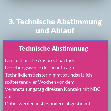
Aufenthaltsbereich und
Versorgung
Für die Musiker und vorab angekündigte
weitere Personen wird ein sauberer und
wettergeschützter Rückzugsbereich
benötigt.
Dieser sollte:
möglichst vom Publikumsbereich
getrennt
nach Möglichkeit abschließbar
vom Beginn des Aufbaus bis zum Ende
des Abbaus verfügbar sein.
Ausreichend alkoholfreie Getränke und bei
längerer Anwesenheit eine angemessene
Mahlzeit werden bereitgestellt.