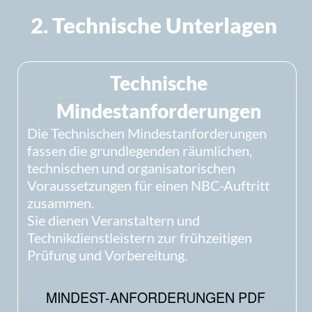
Aufbau- und Soundcheckzeiten
offene Punkte und mögliche Abweichungen
Bei kurzfristigeren Buchungen erfolgt die
Abstimmung unverzüglich nach
Vertragsschluss.
Aufbau und Infrastruktur
Aufbau inkl. Soundcheck
: i.d.R. ca. 2-3
Stunden
Abbau und Verladung
: etwa 1 Stunde
Bühne und Technik müssen rechtzeitig
zugänglich und betriebsbereit sein
möglichst bühnennaher Entladepunkt
geeignete Parkmöglichkeiten für die
Fahrzeuge der Band
Bei Indoorverantaltungen muss der
Soundcheck grundsätzlich vor der Öffnung des
Publikumsbereichs abgeschlossen sein.