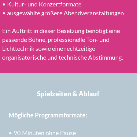
Mögliche Programmformate:
• 90 Minuten ohne Pause
• 120 Minuten ohne Pause
• 2 Stunden inklusive Pause
• 3 Stunden inklusive Pausen
Weitere Formate nach individueller
Abstimmung.
Die konkreten Spielzeiten, Pausen und
organisatorischen Abläufe werden für jede
Veranstaltung verbindlich vereinbart.
Besetzung und individuelle
Abstimmung
NBC tritt regulär als neunköpfige Liveband
mit zwei Leadstimmen, Rhythmusgruppe,
Percussion und Bläsersatz auf. Diese