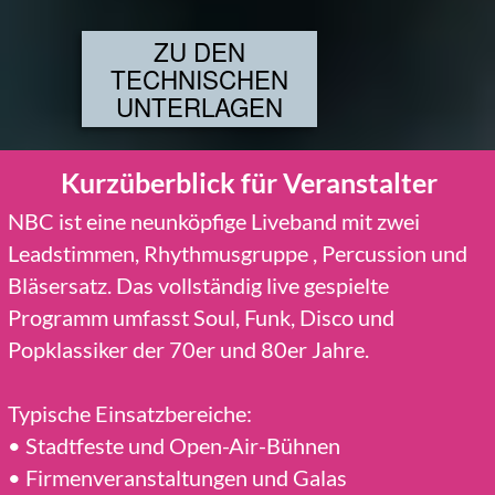
NBC ist eine neunköpfige Liveband mit zwei
Leadstimmen, Rhythmusgruppe , Percussion und
Bläsersatz. Das vollständig live gespielte
Programm umfasst Soul, Funk, Disco und
Popklassiker der 70er und 80er Jahre.
Typische Einsatzbereiche:
Stadtfeste und Open-Air-Bühnen
Firmenveranstaltungen und Galas
Kultur- und Konzertformate
ausgewählte größere Abendveranstaltungen
Ein Auftritt in dieser Besetzung benötigt eine
passende Bühne, professionelle Ton- und
Lichttechnik sowie eine rechtzeitige
organisatorische und technische Abstimmung.
Spielzeiten & Ablauf