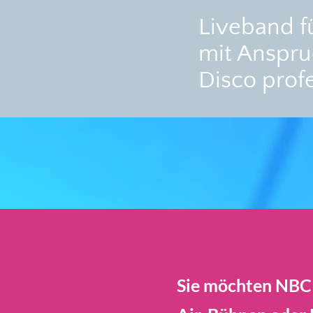
Liveband f
mit Anspru
Disco prof
Sie möchten NBC 