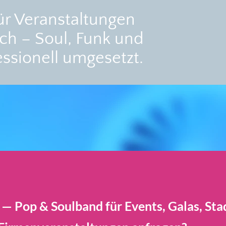
ür Veranstaltungen
ch – Soul, Funk und
essionell umgesetzt.
— Pop & Soulband für Events, Galas, Sta