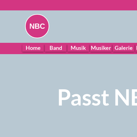
NBC
Home
Band
Musik
Musiker
Galerie
Passt N