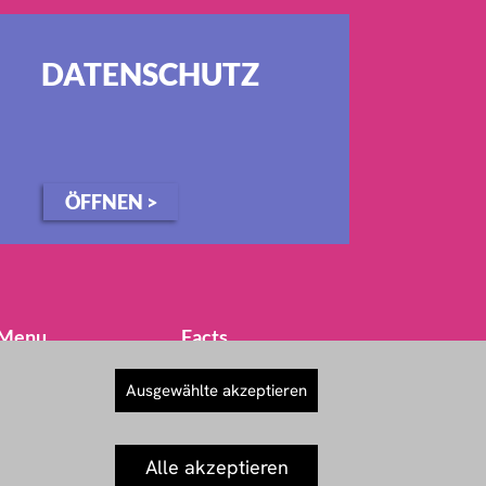
DATENSCHUTZ
ÖFFNEN >
Menu
Facts
Home
Ausgewählte akzeptieren
Kurzinfo für
Band
Veranstalter
Musik
Musiker
Alle akzeptieren
Galerie